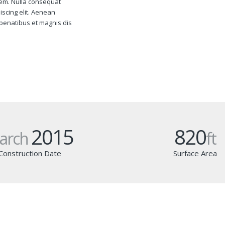
sem. Nulla consequat
scing elit. Aenean
penatibus et magnis dis
2015
820
arch
ft
Construction Date
Surface Area