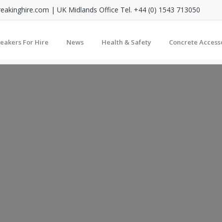
reakinghire.com
| UK Midlands Office Tel. +44 (0) 1543 713050
reakers For Hire
News
Health & Safety
Concrete Access