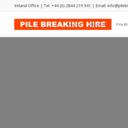
Ireland Office | Tel. +44 (0) 2844 219 941 | Email:
info@pileb
Home
About Us
Pile B